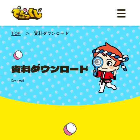
メニュー
ご利用の流
機能
事例紹介
TOP
＞ 資料ダウンロード
料金
体験デモ
FAQ
お知らせ
資料ダウンロード
資料ダ
Download
お問
☎︎052
平日
10:00