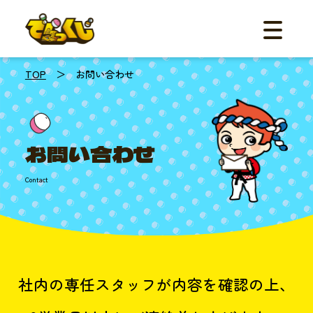
メニュー
ご利用の流
機能
事例紹介
TOP
＞ お問い合わせ
料金
体験デモ
FAQ
お知らせ
お問い合わせ
資料ダ
Contact
お問
☎︎052
平日
社内の専任スタッフが内容を確認の上、
10:00