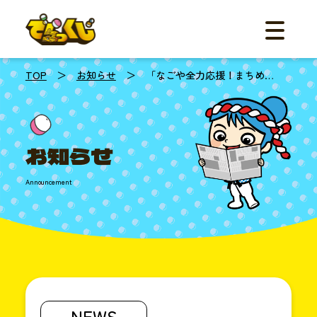
メニュー
ご利用の流
機能
事例紹介
TOP
＞
お知らせ
＞ 「なごや全力応援！まちめ…
料金
体験デモ
FAQ
お知らせ
お知らせ
資料ダ
Announcement
お問
☎︎052
平日
10:00
NEWS