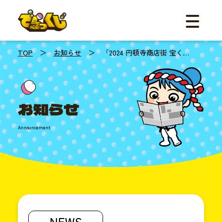
メニュー
ご利用の流
機能
事例紹介
TOP
＞
お知らせ
＞ 「2024 円頓寺商店街 宝く…
料金
体験デモ
FAQ
お知らせ
お知らせ
資料ダ
Announcement
お問
☎︎052
平日
10:00
NEWS