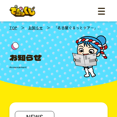
メニュー
ご利用の流
機能
事例紹介
TOP
＞
お知らせ
＞ 「名古屋ぐるっとツアー」…
料金
体験デモ
FAQ
お知らせ
お知らせ
資料ダ
Announcement
お問
☎︎052
平日
10:00
NEWS