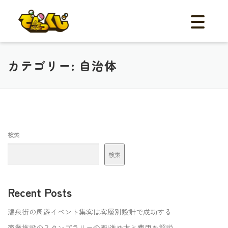
メニュー
ご利用の流
機能
事例紹介
カテゴリー:
自治体
料金
体験デモ
FAQ
お知らせ
資料ダ
検索
お問
検索
☎︎052
Recent Posts
平日
温泉街の周遊イベント集客は客層別設計で成功する
10:00
商業施設のスタンプラリー企画|進め方と費用を解説